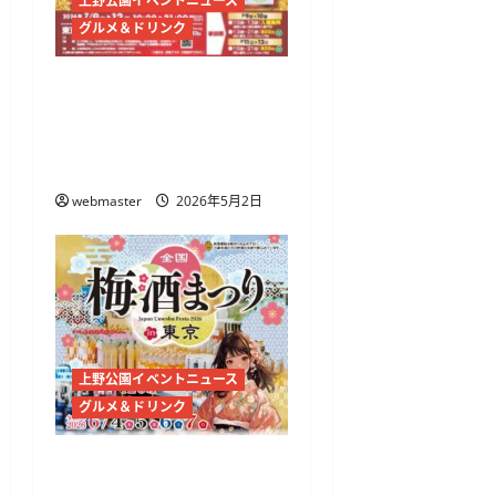
上野公園イベントニュース
グルメ＆ドリンク
台湾フェスティバル
™TOKYO2026開催 上野
公園で台湾ビアガーデン
と婚礼文化を体感
webmaster
2026年5月2日
上野公園イベントニュース
グルメ＆ドリンク
全国梅酒まつり in 東京
2026開催 上野恩賜公園