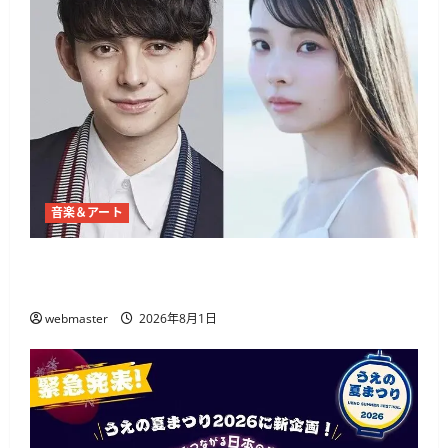
音楽＆アート
上野でJ-WAVE「POP OF THE WORLD」10周年イベ
ント Kの弾き語りと限定フード
webmaster
2026年8月1日