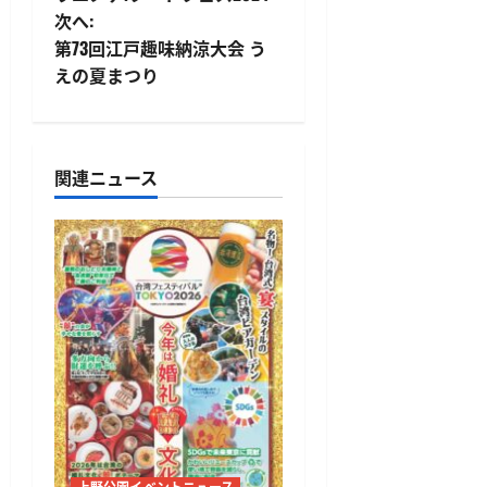
稿
次へ:
第73回江戸趣味納涼大会 う
ナ
えの夏まつり
ビ
ゲ
関連ニュース
ー
シ
ョ
ン