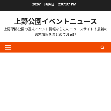
内
2026年8月6日
2:07:38 PM
容
を
上野公園イベントニュース
ス
キ
上野恩賜公園の週末イベント情報ならこのニュースサイト！最新の
ッ
週末情報をまとめてお届け
プ
メ
イ
ン
メ
ニ
ュ
ー