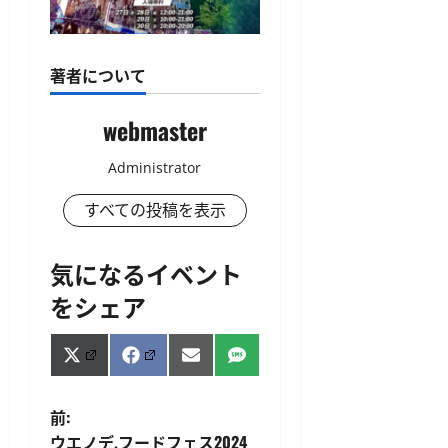
著者について
webmaster
Administrator
すべての投稿を表示
気になるイベント
をシェア
Share
Share
Share
Share
X
Facebook
Email
SMS
on
on
on
on
(Twitter)
投
前:
ウエノデ.フードフェス2024