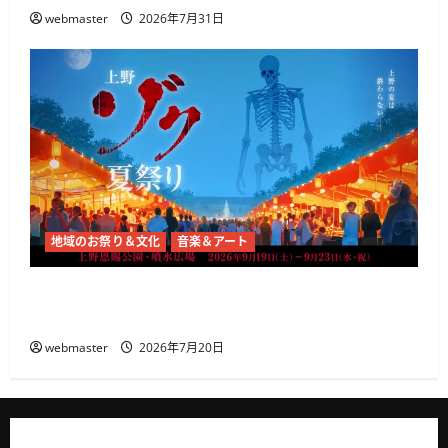
webmaster
2026年7月31日
地域のお祭り＆文化
音楽＆アート
上野恩賜公園で「上野ゾク夏祭り」開催 たっ
くー全面プロデュースの大型ホラー祭り
webmaster
2026年7月20日